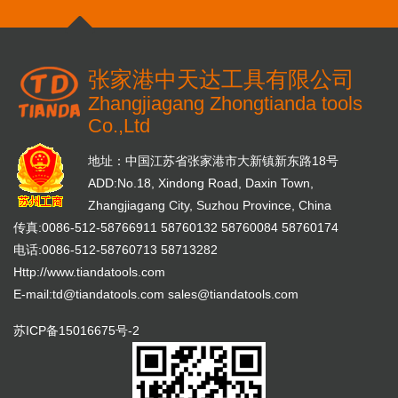
张家港中天达工具有限公司
Zhangjiagang Zhongtianda tools
Co.,Ltd
地址：中国江苏省张家港市大新镇新东路18号
ADD:No.18, Xindong Road, Daxin Town,
Zhangjiagang City, Suzhou Province, China
传真:0086-512-58766911 58760132 58760084 58760174
电话:0086-512-58760713 58713282
Http://www.tiandatools.com
E-mail:
td@tiandatools.com
sales@tiandatools.com
苏ICP备15016675号-2