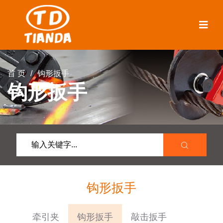
首 页
/
钩形扳手
钩形扳手
输
入
关
钩形扳手
键
字
牵引夹
钩形扳手
敲击扳手